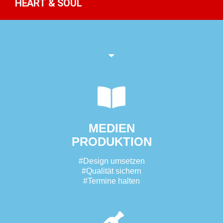
HEART & SOUL
Produktionen
Produktionen
Produktionen
Heart & Soul
Heart & Soul
Heart & Soul
Farbkommunikation
Farbkommunikation
Farbkommunikation
MEDIEN
PRODUKTION
#Design umsetzen
#Qualität sichern
#Termine halten